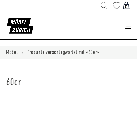
Products
search
0
ducts
ch
Möbel
Produkte verschlagwortet mit «60er»
<
60er