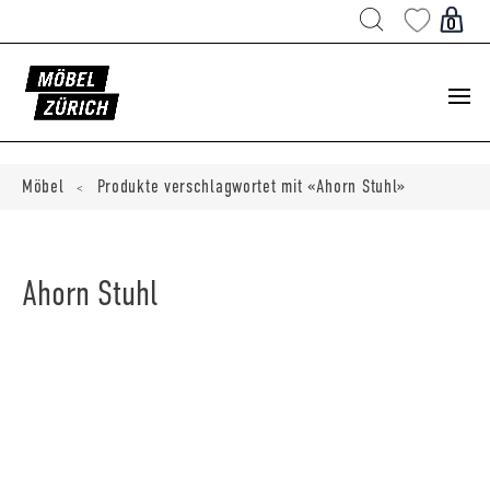
Products
search
0
ducts
ch
Möbel
Produkte verschlagwortet mit «Ahorn Stuhl»
<
Ahorn Stuhl