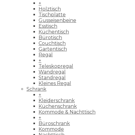
+
Holztisch
Tischplatte
Gusseisenbeine
Esstisch
Küchentisch
Bürotisch
Couchtisch
Gartentisch
Regal
+
Teleskopregal
Wandregal
Standregal
Kleines Regal
Schrank
+
Kleiderschrank
Küchenschrank
Kommode & Nachttisch
+
Büroschrank
Kommode
Nachttisch