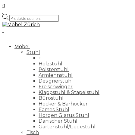
0
Products
search
Möbel
Stuhl
+
Holzstuhl
Polsterstuhl
Armlehnstuhl
Designerstuhl
Freischwinger
Klappstuhl & Stapelstuhl
Bürostuhl
Hocker & Barhocker
Eames Stuhl
Horgen Glarus Stuhl
Dänischer Stuhl
Gartenstuhl/Liegestuhl
Tisch