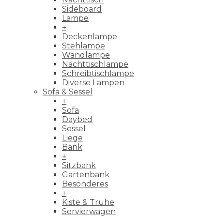
Sideboard
Lampe
+
Deckenlampe
Stehlampe
Wandlampe
Nachttischlampe
Schreibtischlampe
Diverse Lampen
Sofa & Sessel
+
Sofa
Daybed
Sessel
Liege
Bank
+
Sitzbank
Gartenbank
Besonderes
+
Kiste & Truhe
Servierwagen