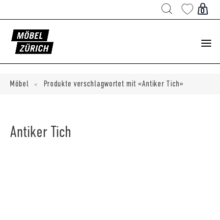
Products
search
0
ducts
ch
Möbel
Produkte verschlagwortet mit «Antiker Tich»
<
Antiker Tich