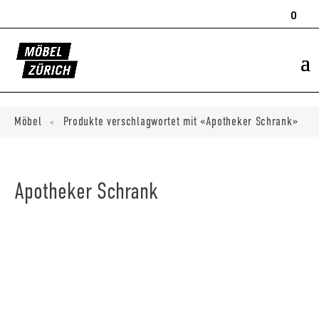
Products
search
0
ducts
ch
Möbel
Produkte verschlagwortet mit «Apotheker Schrank»
<
Apotheker Schrank