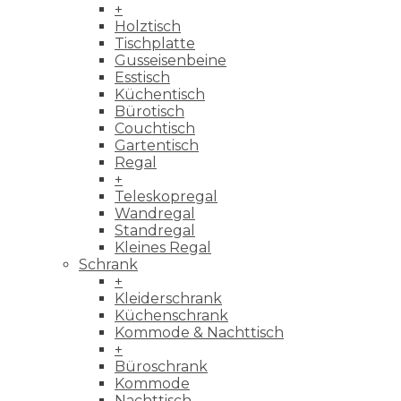
+
Holztisch
Tischplatte
Gusseisenbeine
Esstisch
Küchentisch
Bürotisch
Couchtisch
Gartentisch
Regal
+
Teleskopregal
Wandregal
Standregal
Kleines Regal
Schrank
+
Kleiderschrank
Küchenschrank
Kommode & Nachttisch
+
Büroschrank
Kommode
Nachttisch