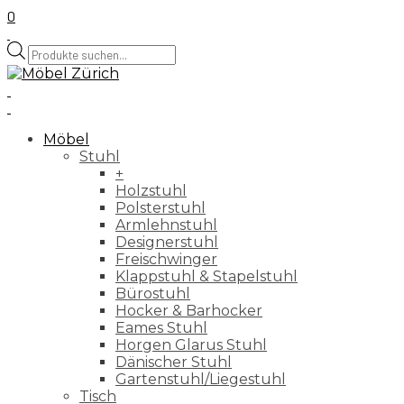
0
Products
search
Möbel
Stuhl
+
Holzstuhl
Polsterstuhl
Armlehnstuhl
Designerstuhl
Freischwinger
Klappstuhl & Stapelstuhl
Bürostuhl
Hocker & Barhocker
Eames Stuhl
Horgen Glarus Stuhl
Dänischer Stuhl
Gartenstuhl/Liegestuhl
Tisch