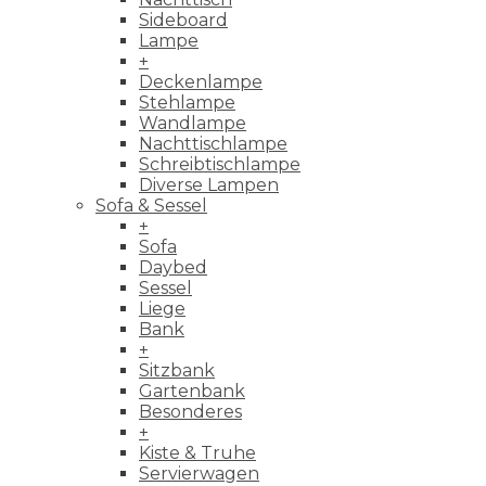
Sideboard
Lampe
+
Deckenlampe
Stehlampe
Wandlampe
Nachttischlampe
Schreibtischlampe
Diverse Lampen
Sofa & Sessel
+
Sofa
Daybed
Sessel
Liege
Bank
+
Sitzbank
Gartenbank
Besonderes
+
Kiste & Truhe
Servierwagen