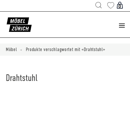
Products
search
0
ducts
ch
Möbel
Produkte verschlagwortet mit «Drahtstuhl»
<
Drahtstuhl