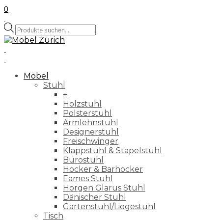
0
Products
search
Möbel
Stuhl
+
Holzstuhl
Polsterstuhl
Armlehnstuhl
Designerstuhl
Freischwinger
Klappstuhl & Stapelstuhl
Bürostuhl
Hocker & Barhocker
Eames Stuhl
Horgen Glarus Stuhl
Dänischer Stuhl
Gartenstuhl/Liegestuhl
Tisch