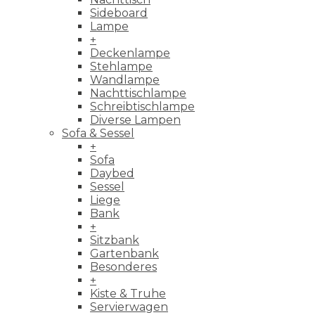
Sideboard
Lampe
+
Deckenlampe
Stehlampe
Wandlampe
Nachttischlampe
Schreibtischlampe
Diverse Lampen
Sofa & Sessel
+
Sofa
Daybed
Sessel
Liege
Bank
+
Sitzbank
Gartenbank
Besonderes
+
Kiste & Truhe
Servierwagen