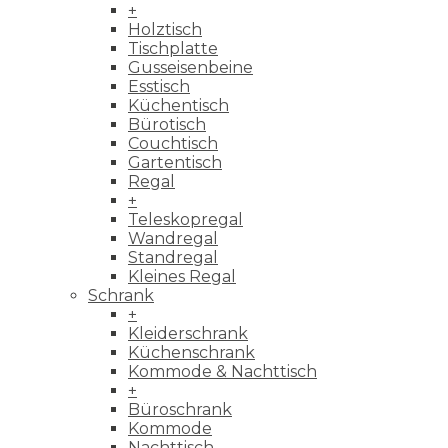
+
Holztisch
Tischplatte
Gusseisenbeine
Esstisch
Küchentisch
Bürotisch
Couchtisch
Gartentisch
Regal
+
Teleskopregal
Wandregal
Standregal
Kleines Regal
Schrank
+
Kleiderschrank
Küchenschrank
Kommode & Nachttisch
+
Büroschrank
Kommode
Nachttisch