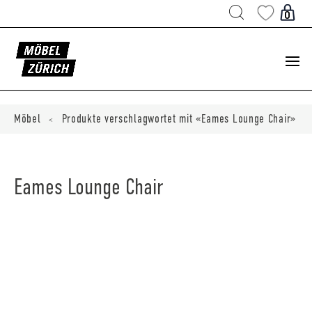
Products
search
0
ducts
ch
Möbel
Produkte verschlagwortet mit «Eames Lounge Chair»
<
Eames Lounge Chair