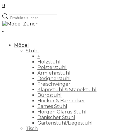
0
Products
search
Möbel
Stuhl
+
Holzstuhl
Polsterstuhl
Armlehnstuhl
Designerstuhl
Freischwinger
Klappstuhl & Stapelstuhl
Bürostuhl
Hocker & Barhocker
Eames Stuhl
Horgen Glarus Stuhl
Dänischer Stuhl
Gartenstuhl/Liegestuhl
Tisch