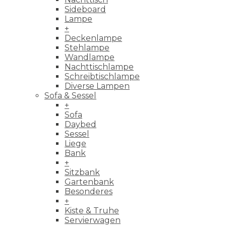
Sideboard
Lampe
+
Deckenlampe
Stehlampe
Wandlampe
Nachttischlampe
Schreibtischlampe
Diverse Lampen
Sofa & Sessel
+
Sofa
Daybed
Sessel
Liege
Bank
+
Sitzbank
Gartenbank
Besonderes
+
Kiste & Truhe
Servierwagen