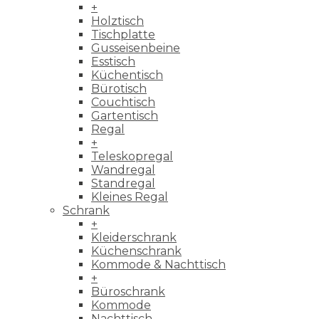
+
Holztisch
Tischplatte
Gusseisenbeine
Esstisch
Küchentisch
Bürotisch
Couchtisch
Gartentisch
Regal
+
Teleskopregal
Wandregal
Standregal
Kleines Regal
Schrank
+
Kleiderschrank
Küchenschrank
Kommode & Nachttisch
+
Büroschrank
Kommode
Nachttisch