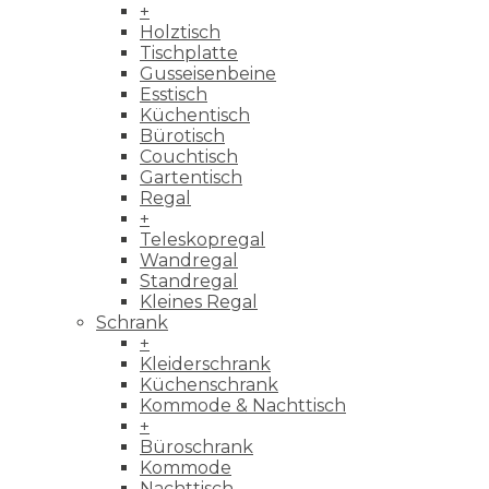
+
Holztisch
Tischplatte
Gusseisenbeine
Esstisch
Küchentisch
Bürotisch
Couchtisch
Gartentisch
Regal
+
Teleskopregal
Wandregal
Standregal
Kleines Regal
Schrank
+
Kleiderschrank
Küchenschrank
Kommode & Nachttisch
+
Büroschrank
Kommode
Nachttisch