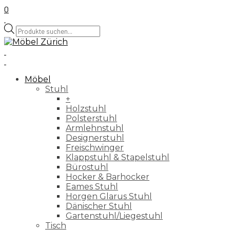
0
Products
search
Möbel
Stuhl
+
Holzstuhl
Polsterstuhl
Armlehnstuhl
Designerstuhl
Freischwinger
Klappstuhl & Stapelstuhl
Bürostuhl
Hocker & Barhocker
Eames Stuhl
Horgen Glarus Stuhl
Dänischer Stuhl
Gartenstuhl/Liegestuhl
Tisch