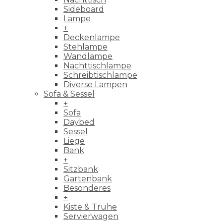
Sideboard
Lampe
+
Deckenlampe
Stehlampe
Wandlampe
Nachttischlampe
Schreibtischlampe
Diverse Lampen
Sofa & Sessel
+
Sofa
Daybed
Sessel
Liege
Bank
+
Sitzbank
Gartenbank
Besonderes
+
Kiste & Truhe
Servierwagen