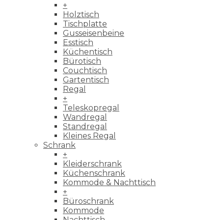
+
Holztisch
Tischplatte
Gusseisenbeine
Esstisch
Küchentisch
Bürotisch
Couchtisch
Gartentisch
Regal
+
Teleskopregal
Wandregal
Standregal
Kleines Regal
Schrank
+
Kleiderschrank
Küchenschrank
Kommode & Nachttisch
+
Büroschrank
Kommode
Nachttisch