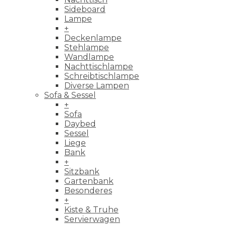
Sideboard
Lampe
+
Deckenlampe
Stehlampe
Wandlampe
Nachttischlampe
Schreibtischlampe
Diverse Lampen
Sofa & Sessel
+
Sofa
Daybed
Sessel
Liege
Bank
+
Sitzbank
Gartenbank
Besonderes
+
Kiste & Truhe
Servierwagen