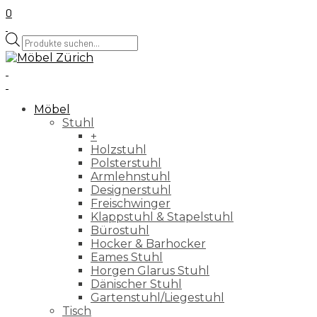
0
Products
search
Möbel
Stuhl
+
Holzstuhl
Polsterstuhl
Armlehnstuhl
Designerstuhl
Freischwinger
Klappstuhl & Stapelstuhl
Bürostuhl
Hocker & Barhocker
Eames Stuhl
Horgen Glarus Stuhl
Dänischer Stuhl
Gartenstuhl/Liegestuhl
Tisch