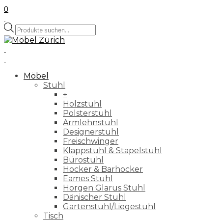
0
Products
search
Möbel
Stuhl
+
Holzstuhl
Polsterstuhl
Armlehnstuhl
Designerstuhl
Freischwinger
Klappstuhl & Stapelstuhl
Bürostuhl
Hocker & Barhocker
Eames Stuhl
Horgen Glarus Stuhl
Dänischer Stuhl
Gartenstuhl/Liegestuhl
Tisch