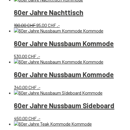
60er Jahre Nachttisch
Ursprünglicher
Aktueller
190.00
CHF
95.00
CHF
.-
Preis
Preis
war:
ist:
190.00 CHF
95.00 CHF.
60er Jahre Nussbaum Kommode
530.00
CHF
.-
60er Jahre Nussbaum Kommode
340.00
CHF
.-
60er Jahre Nussbaum Sideboard
450.00
CHF
.-