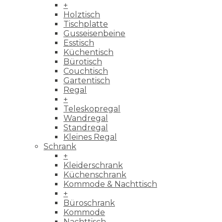
+
Holztisch
Tischplatte
Gusseisenbeine
Esstisch
Küchentisch
Bürotisch
Couchtisch
Gartentisch
Regal
+
Teleskopregal
Wandregal
Standregal
Kleines Regal
Schrank
+
Kleiderschrank
Küchenschrank
Kommode & Nachttisch
+
Büroschrank
Kommode
Nachttisch