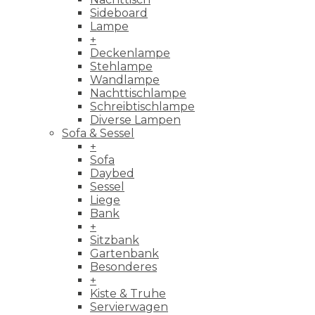
Sideboard
Lampe
+
Deckenlampe
Stehlampe
Wandlampe
Nachttischlampe
Schreibtischlampe
Diverse Lampen
Sofa & Sessel
+
Sofa
Daybed
Sessel
Liege
Bank
+
Sitzbank
Gartenbank
Besonderes
+
Kiste & Truhe
Servierwagen