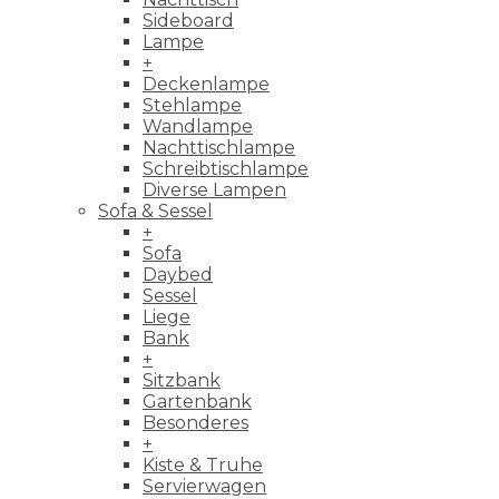
Sideboard
Lampe
+
Deckenlampe
Stehlampe
Wandlampe
Nachttischlampe
Schreibtischlampe
Diverse Lampen
Sofa & Sessel
+
Sofa
Daybed
Sessel
Liege
Bank
+
Sitzbank
Gartenbank
Besonderes
+
Kiste & Truhe
Servierwagen