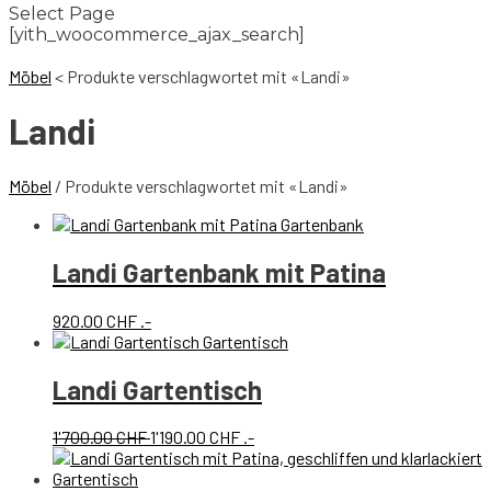
Select Page
[yith_woocommerce_ajax_search]
Möbel
<
Produkte verschlagwortet mit «Landi»
Landi
Möbel
/ Produkte verschlagwortet mit «Landi»
Landi Gartenbank mit Patina
920.00
CHF
.-
Landi Gartentisch
Ursprünglicher
Aktueller
1'700.00
CHF
1'190.00
CHF
.-
Preis
Preis
war:
ist: