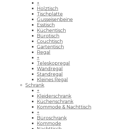
+
Holztisch
Tischplatte
Gusseisenbeine
Esstisch
Küchentisch
Bürotisch
Couchtisch
Gartentisch
Regal
+
Teleskopregal
Wandregal
Standregal
Kleines Regal
Schrank
+
Kleiderschrank
Küchenschrank
Kommode & Nachttisch
+
Büroschrank
Kommode
Nachttisch