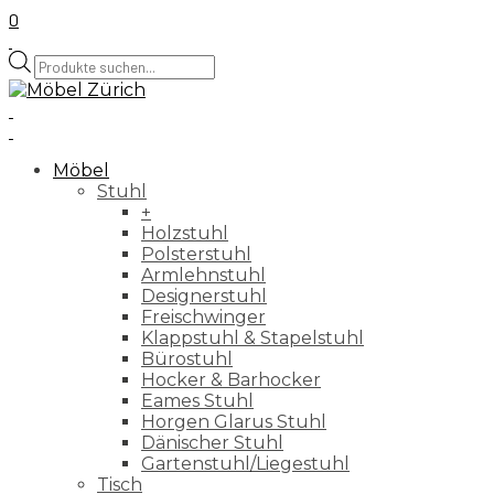
0
Products
search
Möbel
Stuhl
+
Holzstuhl
Polsterstuhl
Armlehnstuhl
Designerstuhl
Freischwinger
Klappstuhl & Stapelstuhl
Bürostuhl
Hocker & Barhocker
Eames Stuhl
Horgen Glarus Stuhl
Dänischer Stuhl
Gartenstuhl/Liegestuhl
Tisch