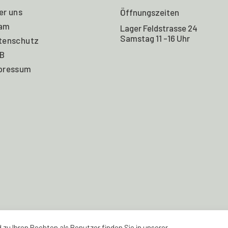
er uns
Öffnungszeiten
am
Lager Feldstrasse 24
Samstag 11 -16 Uhr
tenschutz
B
pressum
zu Ihren Rechten als Benutzer finden Sie in unserer