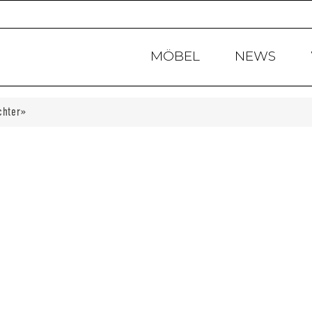
Products
search
MÖBEL
NEWS
chter»