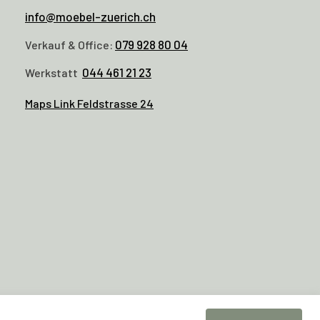
info@moebel-zuerich.ch
079 928 80 04
Verkauf & Office:
044 461 21 23
Werkstatt
Maps Link Feldstrasse 24