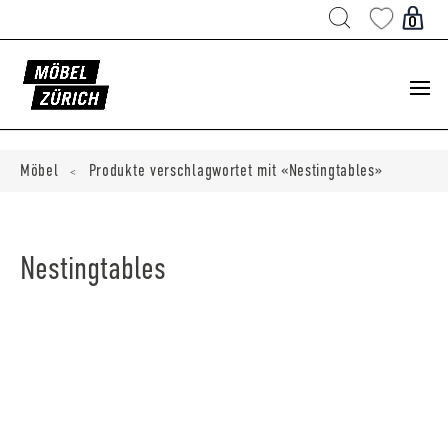
Products
search
0
ducts
ch
Möbel
Produkte verschlagwortet mit «Nestingtables»
<
Nestingtables