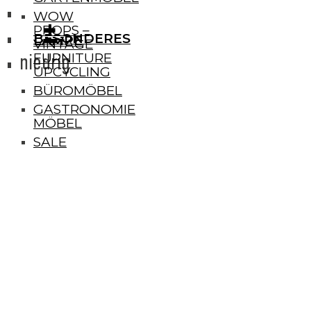
WOW
+
+
PROPS –
BESONDERES
LAMPE
VINTAGE
niedrig
FURNITURE
UPCYCLING
BÜROMÖBEL
GASTRONOMIE
MÖBEL
SALE