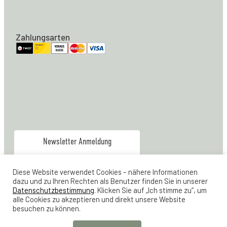
Zahlungsarten
Newsletter Anmeldung
info@moebel-zuerich.ch
Diese Website verwendet Cookies – nähere Informationen
079 928 80 04
dazu und zu Ihren Rechten als Benutzer finden Sie in unserer
Verkauf & Office:
Datenschutzbestimmung
. Klicken Sie auf „Ich stimme zu“, um
alle Cookies zu akzeptieren und direkt unsere Website
044 461 21 23
Werkstatt
besuchen zu können.
Lager Feldstrasse 24