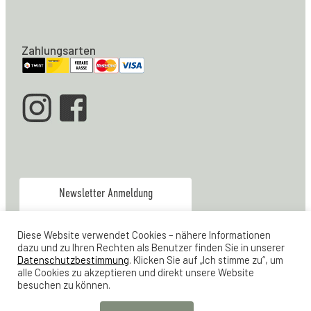
Zahlungsarten
Newsletter Anmeldung
info@moebel-zuerich.ch
Diese Website verwendet Cookies – nähere Informationen
079 928 80 04
dazu und zu Ihren Rechten als Benutzer finden Sie in unserer
Verkauf & Office:
Datenschutzbestimmung
. Klicken Sie auf „Ich stimme zu“, um
alle Cookies zu akzeptieren und direkt unsere Website
044 461 21 23
Werkstatt
besuchen zu können.
Lager Feldstrasse 24