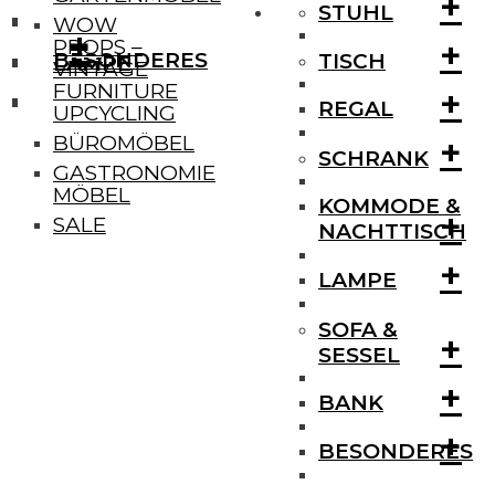
+
STUHL
WOW
+
+
+
PROPS –
BESONDERES
TISCH
LAMPE
VINTAGE
FURNITURE
+
REGAL
UPCYCLING
+
BÜROMÖBEL
SCHRANK
GASTRONOMIE
MÖBEL
KOMMODE &
+
SALE
NACHTTISCH
+
LAMPE
SOFA &
+
SESSEL
+
BANK
+
BESONDERES