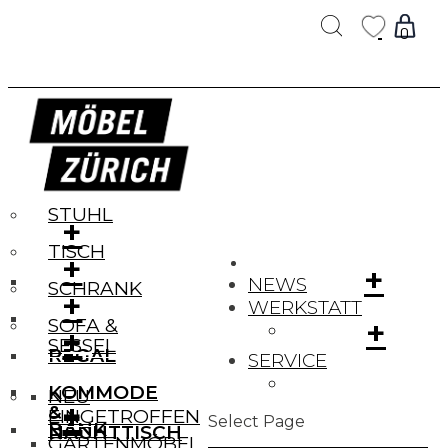
Products
search
0
ucts
ch
STUHL
+
TISCH
+
+
NEWS
SCHRANK
+
WERKSTATT
+
SOFA &
+
+
SESSEL
REGAL
SERVICE
KOMMODE
NEU
+
+
&
EINGETROFFEN
Select Page
BANK
NACHTTISCH
GARTENMÖBEL