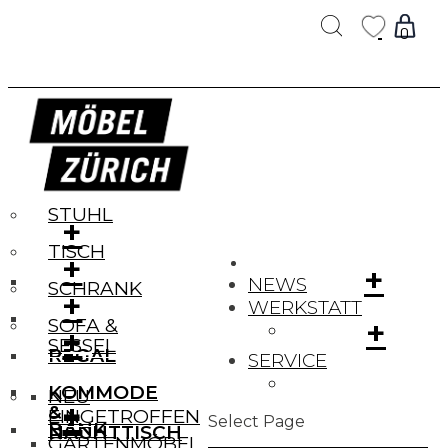
Products
search
0
ucts
ch
STUHL
+
TISCH
+
+
NEWS
SCHRANK
+
WERKSTATT
+
SOFA &
+
+
SESSEL
REGAL
SERVICE
KOMMODE
NEU
+
+
&
EINGETROFFEN
Select Page
BANK
NACHTTISCH
GARTENMÖBEL