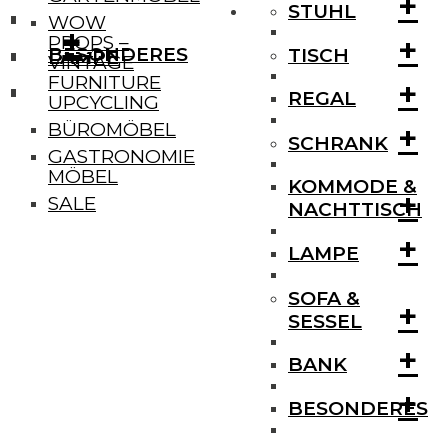
+
STUHL
WOW
+
+
+
PROPS –
BESONDERES
TISCH
LAMPE
VINTAGE
FURNITURE
+
REGAL
UPCYCLING
+
BÜROMÖBEL
SCHRANK
GASTRONOMIE
MÖBEL
KOMMODE &
+
SALE
NACHTTISCH
+
LAMPE
SOFA &
+
SESSEL
+
BANK
+
BESONDERES