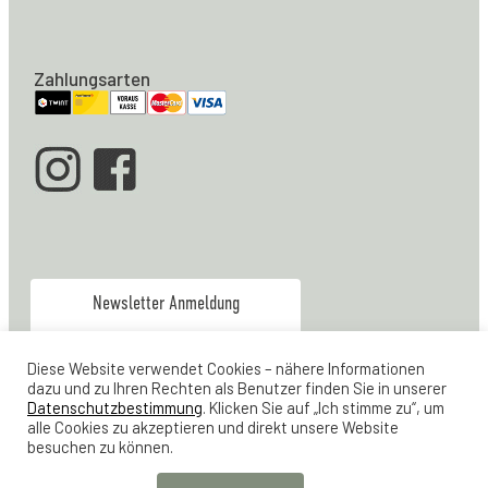
Zahlungsarten
Newsletter Anmeldung
info@moebel-zuerich.ch
Diese Website verwendet Cookies – nähere Informationen
079 928 80 04
dazu und zu Ihren Rechten als Benutzer finden Sie in unserer
Verkauf & Office:
Datenschutzbestimmung
. Klicken Sie auf „Ich stimme zu“, um
alle Cookies zu akzeptieren und direkt unsere Website
044 461 21 23
Werkstatt
besuchen zu können.
Lager Feldstrasse 24