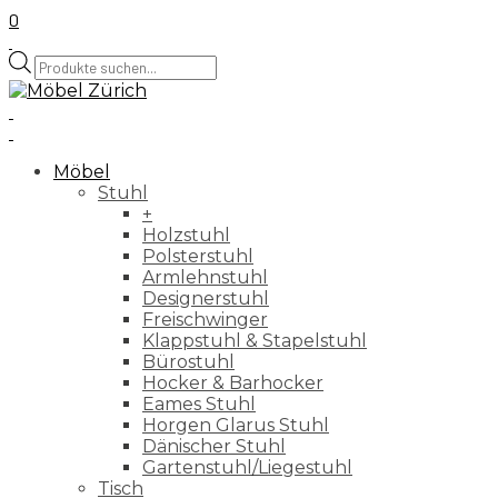
0
Products
search
Möbel
Stuhl
+
Holzstuhl
Polsterstuhl
Armlehnstuhl
Designerstuhl
Freischwinger
Klappstuhl & Stapelstuhl
Bürostuhl
Hocker & Barhocker
Eames Stuhl
Horgen Glarus Stuhl
Dänischer Stuhl
Gartenstuhl/Liegestuhl
Tisch