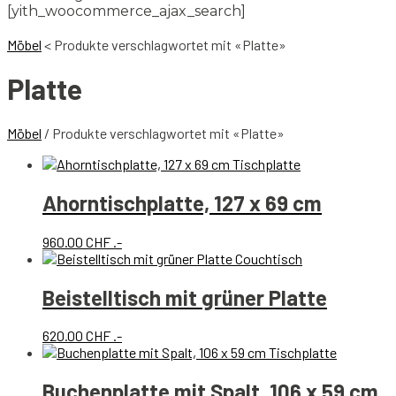
[yith_woocommerce_ajax_search]
Möbel
<
Produkte verschlagwortet mit «Platte»
Platte
Möbel
/ Produkte verschlagwortet mit «Platte»
Ahorntischplatte, 127 x 69 cm
960.00
CHF
.-
Beistelltisch mit grüner Platte
620.00
CHF
.-
Buchenplatte mit Spalt, 106 x 59 cm