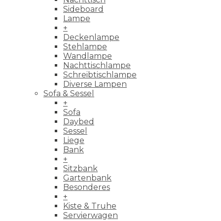
Sideboard
Lampe
+
Deckenlampe
Stehlampe
Wandlampe
Nachttischlampe
Schreibtischlampe
Diverse Lampen
Sofa & Sessel
+
Sofa
Daybed
Sessel
Liege
Bank
+
Sitzbank
Gartenbank
Besonderes
+
Kiste & Truhe
Servierwagen