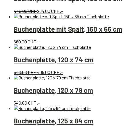
Ursprünglicher
Aktueller
440.00
CHF
264.00
CHF
.-
Preis
Preis
war:
ist:
440.00 CHF
264.00 CHF.
Buchenplatte mit Spalt, 150 x 65 cm
660.00
CHF
.-
Buchenplatte, 120 x 74 cm
Ursprünglicher
Aktueller
540.00
CHF
405.00
CHF
.-
Preis
Preis
war:
ist:
540.00 CHF
405.00 CHF.
Buchenplatte, 120 x 79 cm
540.00
CHF
.-
Buchenplatte, 125 x 84 cm