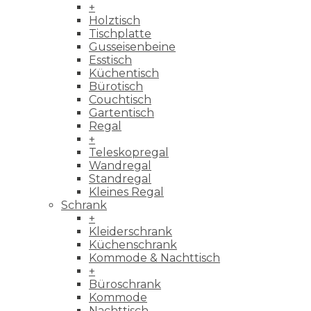
+
Holztisch
Tischplatte
Gusseisenbeine
Esstisch
Küchentisch
Bürotisch
Couchtisch
Gartentisch
Regal
+
Teleskopregal
Wandregal
Standregal
Kleines Regal
Schrank
+
Kleiderschrank
Küchenschrank
Kommode & Nachttisch
+
Büroschrank
Kommode
Nachttisch