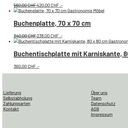
Ursprünglicher
Aktueller
560.00
CHF
420.00
CHF
.-
Preis
Preis
war:
ist:
560.00 CHF
420.00 CHF.
Buchenplatte, 70 x 70 cm
Ursprünglicher
Aktueller
340.00
CHF
238.00
CHF
.-
Preis
Preis
war:
ist:
340.00 CHF
238.00 CHF.
Buchentischplatte mit Karniskante, 8
360.00
CHF
.-
Lieferung
Über uns
Selbstabholung
Team
Zahlungsarten
Datenschutz
Kontakt
AGB
Impressum