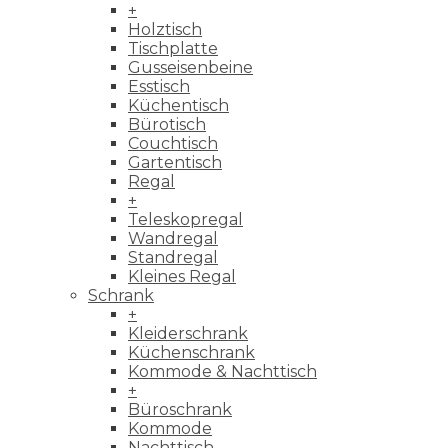
+
Holztisch
Tischplatte
Gusseisenbeine
Esstisch
Küchentisch
Bürotisch
Couchtisch
Gartentisch
Regal
+
Teleskopregal
Wandregal
Standregal
Kleines Regal
Schrank
+
Kleiderschrank
Küchenschrank
Kommode & Nachttisch
+
Büroschrank
Kommode
Nachttisch