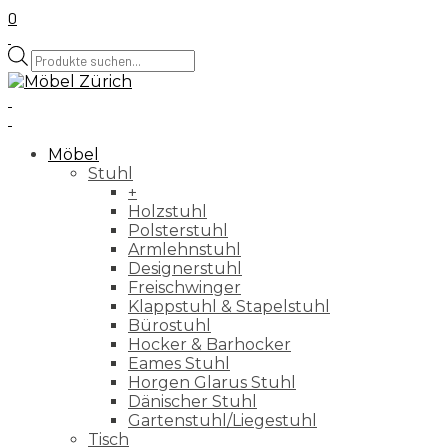
0
Products
search
Möbel
Stuhl
+
Holzstuhl
Polsterstuhl
Armlehnstuhl
Designerstuhl
Freischwinger
Klappstuhl & Stapelstuhl
Bürostuhl
Hocker & Barhocker
Eames Stuhl
Horgen Glarus Stuhl
Dänischer Stuhl
Gartenstuhl/Liegestuhl
Tisch