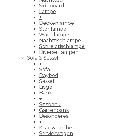
Sideboard
Lampe
+
Deckenlampe
Stehlampe
Wandlampe
Nachttischlampe
Schreibtischlampe
Diverse Lampen
Sofa & Sessel
+
Sofa
Daybed
Sessel
Liege
Bank
+
Sitzbank
Gartenbank
Besonderes
+
Kiste & Truhe
Servierwagen