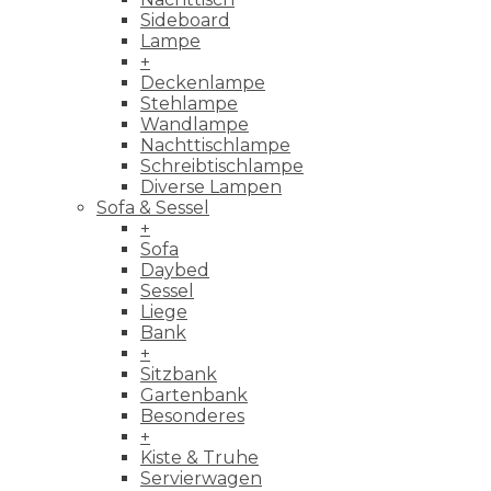
Sideboard
Lampe
+
Deckenlampe
Stehlampe
Wandlampe
Nachttischlampe
Schreibtischlampe
Diverse Lampen
Sofa & Sessel
+
Sofa
Daybed
Sessel
Liege
Bank
+
Sitzbank
Gartenbank
Besonderes
+
Kiste & Truhe
Servierwagen