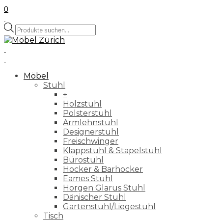
0
Products
search
Möbel
Stuhl
+
Holzstuhl
Polsterstuhl
Armlehnstuhl
Designerstuhl
Freischwinger
Klappstuhl & Stapelstuhl
Bürostuhl
Hocker & Barhocker
Eames Stuhl
Horgen Glarus Stuhl
Dänischer Stuhl
Gartenstuhl/Liegestuhl
Tisch