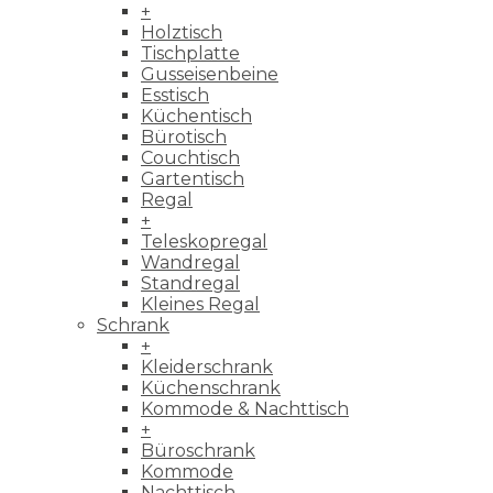
+
Holztisch
Tischplatte
Gusseisenbeine
Esstisch
Küchentisch
Bürotisch
Couchtisch
Gartentisch
Regal
+
Teleskopregal
Wandregal
Standregal
Kleines Regal
Schrank
+
Kleiderschrank
Küchenschrank
Kommode & Nachttisch
+
Büroschrank
Kommode
Nachttisch