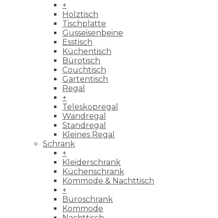
+
Holztisch
Tischplatte
Gusseisenbeine
Esstisch
Küchentisch
Bürotisch
Couchtisch
Gartentisch
Regal
+
Teleskopregal
Wandregal
Standregal
Kleines Regal
Schrank
+
Kleiderschrank
Küchenschrank
Kommode & Nachttisch
+
Büroschrank
Kommode
Nachttisch