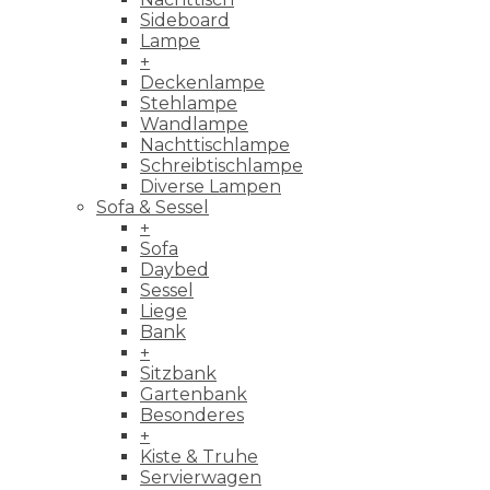
Sideboard
Lampe
+
Deckenlampe
Stehlampe
Wandlampe
Nachttischlampe
Schreibtischlampe
Diverse Lampen
Sofa & Sessel
+
Sofa
Daybed
Sessel
Liege
Bank
+
Sitzbank
Gartenbank
Besonderes
+
Kiste & Truhe
Servierwagen