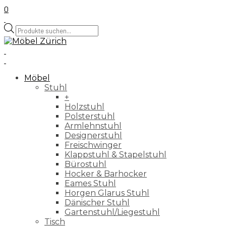
0
Products
search
Möbel
Stuhl
+
Holzstuhl
Polsterstuhl
Armlehnstuhl
Designerstuhl
Freischwinger
Klappstuhl & Stapelstuhl
Bürostuhl
Hocker & Barhocker
Eames Stuhl
Horgen Glarus Stuhl
Dänischer Stuhl
Gartenstuhl/Liegestuhl
Tisch