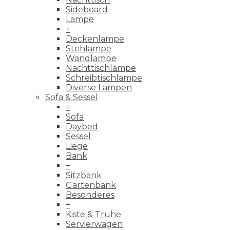
Sideboard
Lampe
+
Deckenlampe
Stehlampe
Wandlampe
Nachttischlampe
Schreibtischlampe
Diverse Lampen
Sofa & Sessel
+
Sofa
Daybed
Sessel
Liege
Bank
+
Sitzbank
Gartenbank
Besonderes
+
Kiste & Truhe
Servierwagen