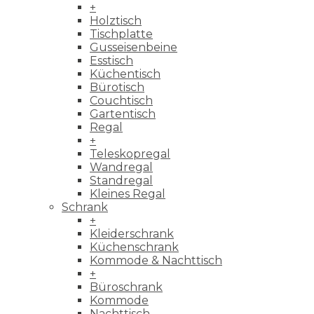
+
Holztisch
Tischplatte
Gusseisenbeine
Esstisch
Küchentisch
Bürotisch
Couchtisch
Gartentisch
Regal
+
Teleskopregal
Wandregal
Standregal
Kleines Regal
Schrank
+
Kleiderschrank
Küchenschrank
Kommode & Nachttisch
+
Büroschrank
Kommode
Nachttisch