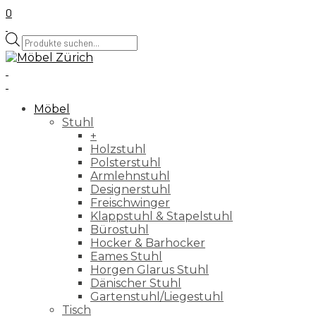
0
Products
search
Möbel
Stuhl
+
Holzstuhl
Polsterstuhl
Armlehnstuhl
Designerstuhl
Freischwinger
Klappstuhl & Stapelstuhl
Bürostuhl
Hocker & Barhocker
Eames Stuhl
Horgen Glarus Stuhl
Dänischer Stuhl
Gartenstuhl/Liegestuhl
Tisch