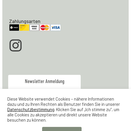
Zahlungsarten
Newsletter Anmeldung
info@moebel-zuerich.ch
Diese Website verwendet Cookies – nähere Informationen
079 928 80 04
dazu und zu Ihren Rechten als Benutzer finden Sie in unserer
Verkauf & Office:
Datenschutzbestimmung
. Klicken Sie auf „Ich stimme zu“, um
alle Cookies zu akzeptieren und direkt unsere Website
044 461 21 23
Werkstatt
besuchen zu können.
Lager Feldstrasse 24