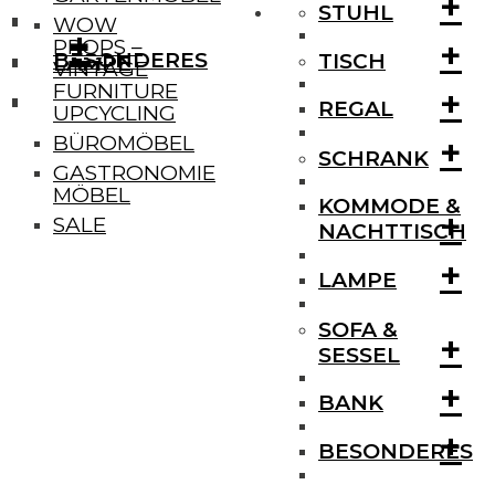
+
STUHL
WOW
+
+
+
PROPS –
BESONDERES
TISCH
LAMPE
VINTAGE
FURNITURE
+
REGAL
UPCYCLING
+
BÜROMÖBEL
SCHRANK
GASTRONOMIE
MÖBEL
KOMMODE &
+
SALE
NACHTTISCH
+
LAMPE
SOFA &
+
SESSEL
+
BANK
+
BESONDERES