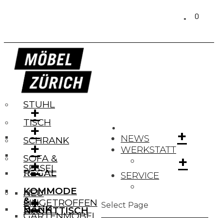
Products
search
0
ucts
ch
STUHL
+
TISCH
+
+
NEWS
SCHRANK
+
WERKSTATT
+
SOFA &
+
+
SESSEL
REGAL
SERVICE
KOMMODE
NEU
+
+
&
EINGETROFFEN
Select Page
BANK
NACHTTISCH
GARTENMÖBEL