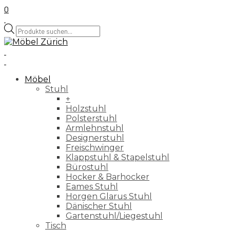
0
Products
search
Möbel
Stuhl
+
Holzstuhl
Polsterstuhl
Armlehnstuhl
Designerstuhl
Freischwinger
Klappstuhl & Stapelstuhl
Bürostuhl
Hocker & Barhocker
Eames Stuhl
Horgen Glarus Stuhl
Dänischer Stuhl
Gartenstuhl/Liegestuhl
Tisch