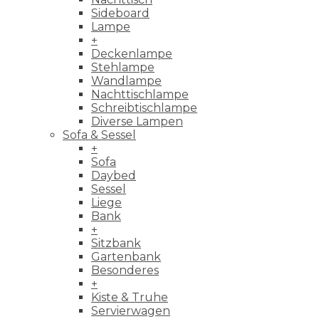
Sideboard
Lampe
+
Deckenlampe
Stehlampe
Wandlampe
Nachttischlampe
Schreibtischlampe
Diverse Lampen
Sofa & Sessel
+
Sofa
Daybed
Sessel
Liege
Bank
+
Sitzbank
Gartenbank
Besonderes
+
Kiste & Truhe
Servierwagen