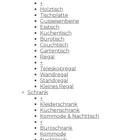
+
Holztisch
Tischplatte
Gusseisenbeine
Esstisch
Küchentisch
Bürotisch
Couchtisch
Gartentisch
Regal
+
Teleskopregal
Wandregal
Standregal
Kleines Regal
Schrank
+
Kleiderschrank
Küchenschrank
Kommode & Nachttisch
+
Büroschrank
Kommode
Nachttisch