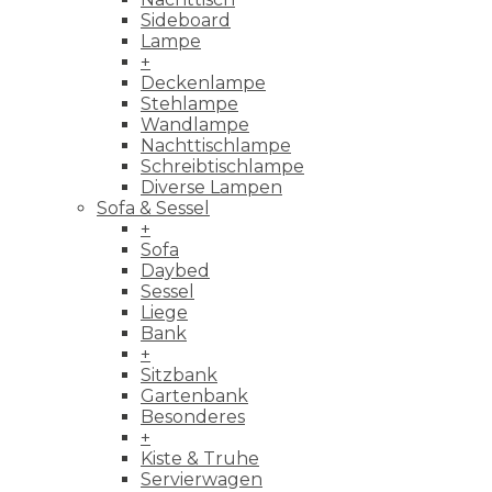
Sideboard
Lampe
+
Deckenlampe
Stehlampe
Wandlampe
Nachttischlampe
Schreibtischlampe
Diverse Lampen
Sofa & Sessel
+
Sofa
Daybed
Sessel
Liege
Bank
+
Sitzbank
Gartenbank
Besonderes
+
Kiste & Truhe
Servierwagen