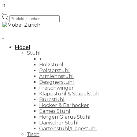
0
Products
search
Möbel
Stuhl
+
Holzstuhl
Polsterstuhl
Armlehnstuhl
Designerstuhl
Freischwinger
Klappstuhl & Stapelstuhl
Bürostuhl
Hocker & Barhocker
Eames Stuhl
Horgen Glarus Stuhl
Dänischer Stuhl
Gartenstuhl/Liegestuhl
Tisch