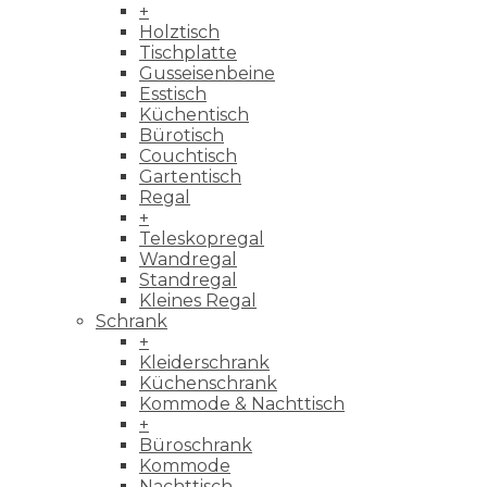
+
Holztisch
Tischplatte
Gusseisenbeine
Esstisch
Küchentisch
Bürotisch
Couchtisch
Gartentisch
Regal
+
Teleskopregal
Wandregal
Standregal
Kleines Regal
Schrank
+
Kleiderschrank
Küchenschrank
Kommode & Nachttisch
+
Büroschrank
Kommode
Nachttisch