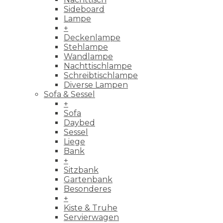
Sideboard
Lampe
+
Deckenlampe
Stehlampe
Wandlampe
Nachttischlampe
Schreibtischlampe
Diverse Lampen
Sofa & Sessel
+
Sofa
Daybed
Sessel
Liege
Bank
+
Sitzbank
Gartenbank
Besonderes
+
Kiste & Truhe
Servierwagen