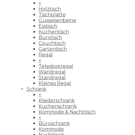
+
Holztisch
Tischplatte
Gusseisenbeine
Esstisch
Küchentisch
Bürotisch
Couchtisch
Gartentisch
Regal
+
Teleskopregal
Wandregal
Standregal
Kleines Regal
Schrank
+
Kleiderschrank
Küchenschrank
Kommode & Nachttisch
+
Büroschrank
Kommode
Nachttisch