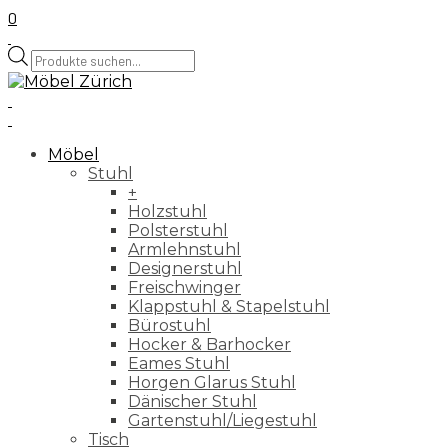
0
Products
search
Möbel
Stuhl
+
Holzstuhl
Polsterstuhl
Armlehnstuhl
Designerstuhl
Freischwinger
Klappstuhl & Stapelstuhl
Bürostuhl
Hocker & Barhocker
Eames Stuhl
Horgen Glarus Stuhl
Dänischer Stuhl
Gartenstuhl/Liegestuhl
Tisch