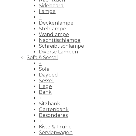
Sideboard
Lampe
+
Deckenlampe
Stehlampe
Wandlampe
Nachttischlampe
Schreibtischlampe
Diverse Lampen
Sofa & Sessel
+
Sofa
Daybed
Sessel
Liege
Bank
+
Sitzbank
Gartenbank
Besonderes
+
Kiste & Truhe
Servierwagen