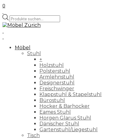
0
Products
search
Möbel
Stuhl
+
Holzstuhl
Polsterstuhl
Armlehnstuhl
Designerstuhl
Freischwinger
Klappstuhl & Stapelstuhl
Bürostuhl
Hocker & Barhocker
Eames Stuhl
Horgen Glarus Stuhl
Dänischer Stuhl
Gartenstuhl/Liegestuhl
Tisch