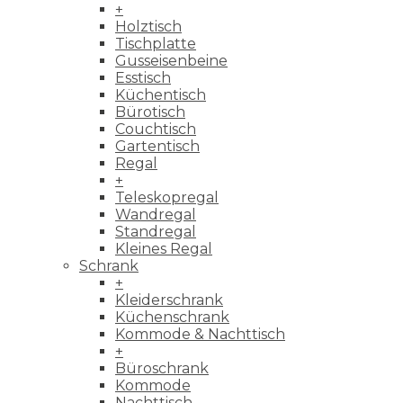
+
Holztisch
Tischplatte
Gusseisenbeine
Esstisch
Küchentisch
Bürotisch
Couchtisch
Gartentisch
Regal
+
Teleskopregal
Wandregal
Standregal
Kleines Regal
Schrank
+
Kleiderschrank
Küchenschrank
Kommode & Nachttisch
+
Büroschrank
Kommode
Nachttisch