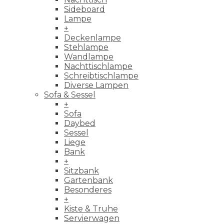
Sideboard
Lampe
+
Deckenlampe
Stehlampe
Wandlampe
Nachttischlampe
Schreibtischlampe
Diverse Lampen
Sofa & Sessel
+
Sofa
Daybed
Sessel
Liege
Bank
+
Sitzbank
Gartenbank
Besonderes
+
Kiste & Truhe
Servierwagen