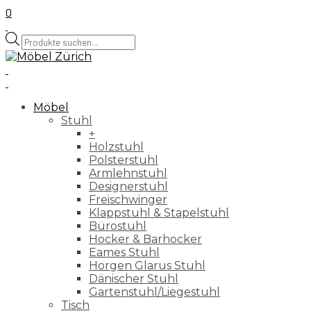
0
Products
search
Möbel
Stuhl
+
Holzstuhl
Polsterstuhl
Armlehnstuhl
Designerstuhl
Freischwinger
Klappstuhl & Stapelstuhl
Bürostuhl
Hocker & Barhocker
Eames Stuhl
Horgen Glarus Stuhl
Dänischer Stuhl
Gartenstuhl/Liegestuhl
Tisch