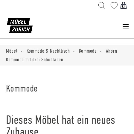
Products
search
0
ducts
ch
Möbel
Kommode & Nachttisch
Kommode
Ahorn
<
<
<
Kommode mit drei Schubladen
Kommode
Dieses Möbel hat ein neues
Zuhause