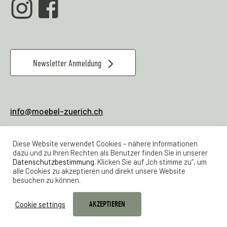
Newsletter Anmeldung
info@moebel-zuerich.ch
079 928 80 04
Verkauf & Office:
Diese Website verwendet Cookies – nähere Informationen
044 461 21 23
Werkstatt
dazu und zu Ihren Rechten als Benutzer finden Sie in unserer
Datenschutzbestimmung
. Klicken Sie auf „Ich stimme zu“, um
alle Cookies zu akzeptieren und direkt unsere Website
Lager Feldstrasse 24
besuchen zu können.
Samstags 11 -16 Uhr
Maps Link Feldstrasse 24
Cookie settings
AKZEPTIEREN