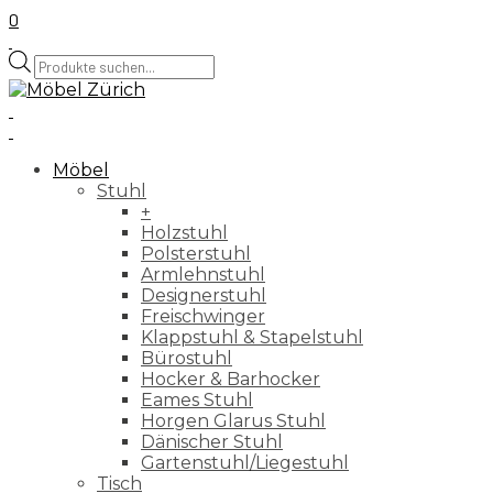
0
Products
search
Möbel
Stuhl
+
Holzstuhl
Polsterstuhl
Armlehnstuhl
Designerstuhl
Freischwinger
Klappstuhl & Stapelstuhl
Bürostuhl
Hocker & Barhocker
Eames Stuhl
Horgen Glarus Stuhl
Dänischer Stuhl
Gartenstuhl/Liegestuhl
Tisch