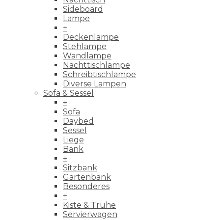
Sideboard
Lampe
+
Deckenlampe
Stehlampe
Wandlampe
Nachttischlampe
Schreibtischlampe
Diverse Lampen
Sofa & Sessel
+
Sofa
Daybed
Sessel
Liege
Bank
+
Sitzbank
Gartenbank
Besonderes
+
Kiste & Truhe
Servierwagen