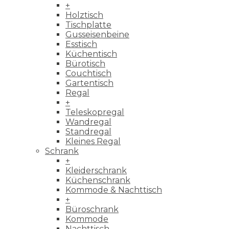
+
Holztisch
Tischplatte
Gusseisenbeine
Esstisch
Küchentisch
Bürotisch
Couchtisch
Gartentisch
Regal
+
Teleskopregal
Wandregal
Standregal
Kleines Regal
Schrank
+
Kleiderschrank
Küchenschrank
Kommode & Nachttisch
+
Büroschrank
Kommode
Nachttisch