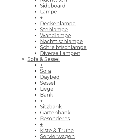
Sideboard
Lampe
+
Deckenlampe
Stehlampe
Wandlampe
Nachttischlampe
Schreibtischlampe
Diverse Lampen
Sofa & Sessel
+
Sofa
Daybed
Sessel
Liege
Bank
+
Sitzbank
Gartenbank
Besonderes
+
Kiste & Truhe
Servierwagen