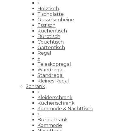
+
Holztisch
Tischplatte
Gusseisenbeine
Esstisch
Küchentisch
Bürotisch
Couchtisch
Gartentisch
Regal
+
Teleskopregal
Wandregal
Standregal
Kleines Regal
Schrank
+
Kleiderschrank
Küchenschrank
Kommode & Nachttisch
+
Büroschrank
Kommode
Nachttisch