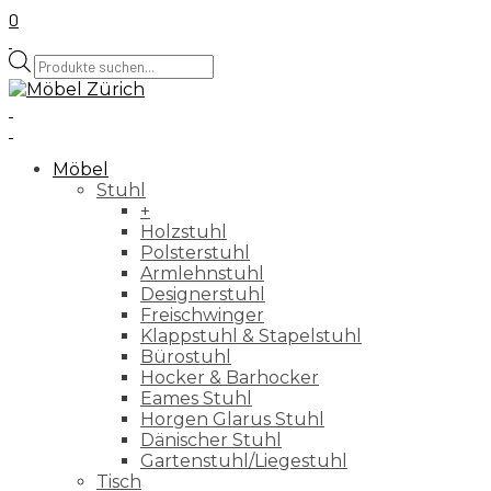
0
Products
search
Möbel
Stuhl
+
Holzstuhl
Polsterstuhl
Armlehnstuhl
Designerstuhl
Freischwinger
Klappstuhl & Stapelstuhl
Bürostuhl
Hocker & Barhocker
Eames Stuhl
Horgen Glarus Stuhl
Dänischer Stuhl
Gartenstuhl/Liegestuhl
Tisch