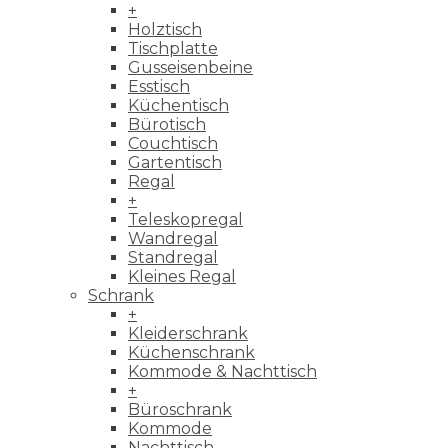
+
Holztisch
Tischplatte
Gusseisenbeine
Esstisch
Küchentisch
Bürotisch
Couchtisch
Gartentisch
Regal
+
Teleskopregal
Wandregal
Standregal
Kleines Regal
Schrank
+
Kleiderschrank
Küchenschrank
Kommode & Nachttisch
+
Büroschrank
Kommode
Nachttisch