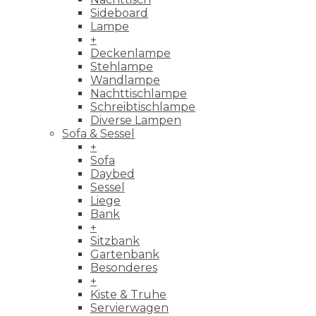
Sideboard
Lampe
+
Deckenlampe
Stehlampe
Wandlampe
Nachttischlampe
Schreibtischlampe
Diverse Lampen
Sofa & Sessel
+
Sofa
Daybed
Sessel
Liege
Bank
+
Sitzbank
Gartenbank
Besonderes
+
Kiste & Truhe
Servierwagen