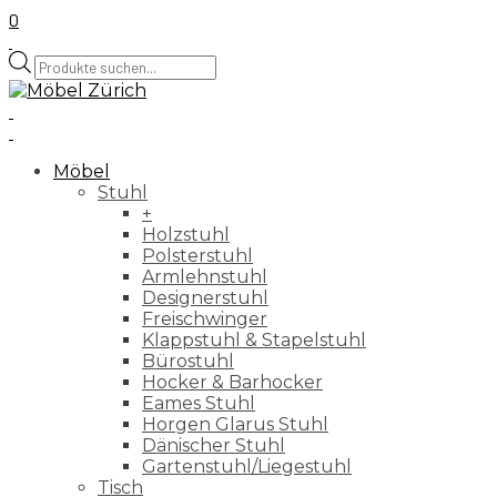
0
Products
search
Möbel
Stuhl
+
Holzstuhl
Polsterstuhl
Armlehnstuhl
Designerstuhl
Freischwinger
Klappstuhl & Stapelstuhl
Bürostuhl
Hocker & Barhocker
Eames Stuhl
Horgen Glarus Stuhl
Dänischer Stuhl
Gartenstuhl/Liegestuhl
Tisch