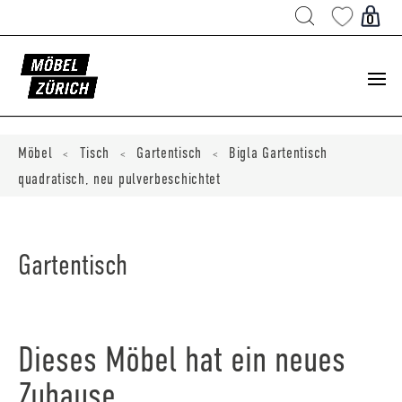
Products
search
0
ducts
ch
Möbel
Tisch
Gartentisch
Bigla Gartentisch
<
<
<
quadratisch, neu pulverbeschichtet
Gartentisch
Dieses Möbel hat ein neues
Zuhause