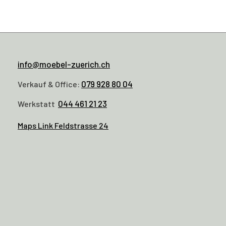
info@moebel-zuerich.ch
079 928 80 04
Verkauf & Office:
044 461 21 23
Werkstatt
Maps Link Feldstrasse 24