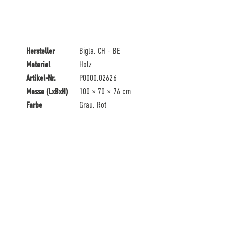
Hersteller
Bigla, CH - BE
Material
Holz
Artikel-Nr.
P0000.02626
Masse (LxBxH)
100 × 70 × 76 cm
Farbe
Grau, Rot