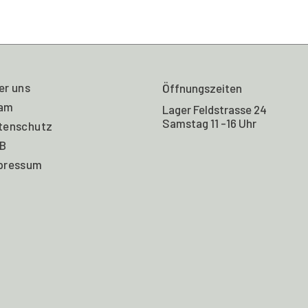
er uns
Öffnungszeiten
am
Lager Feldstrasse 24
Samstag 11 -16 Uhr
tenschutz
B
pressum