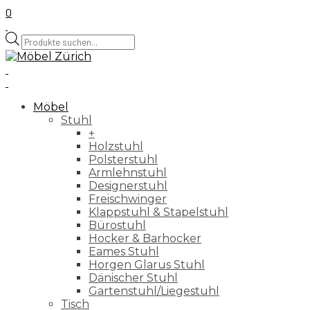
0
Products
search
Möbel
Stuhl
+
Holzstuhl
Polsterstuhl
Armlehnstuhl
Designerstuhl
Freischwinger
Klappstuhl & Stapelstuhl
Bürostuhl
Hocker & Barhocker
Eames Stuhl
Horgen Glarus Stuhl
Dänischer Stuhl
Gartenstuhl/Liegestuhl
Tisch