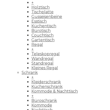
+
Holztisch
Tischplatte
Gusseisenbeine
Esstisch
Küchentisch
Bürotisch
Couchtisch
Gartentisch
Regal
+
Teleskopregal
Wandregal
Standregal
Kleines Regal
Schrank
+
Kleiderschrank
Küchenschrank
Kommode & Nachttisch
+
Büroschrank
Kommode
Nachttisch