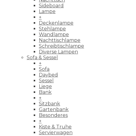
Sideboard
Lampe
+
Deckenlampe
Stehlampe
Wandlampe
Nachttischlampe
Schreibtischlampe
Diverse Lampen
Sofa & Sessel
+
Sofa
Daybed
Sessel
Liege
Bank
+
Sitzbank
Gartenbank
Besonderes
+
Kiste & Truhe
Servierwagen