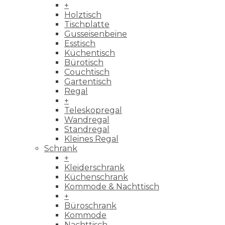
+
Holztisch
Tischplatte
Gusseisenbeine
Esstisch
Küchentisch
Bürotisch
Couchtisch
Gartentisch
Regal
+
Teleskopregal
Wandregal
Standregal
Kleines Regal
Schrank
+
Kleiderschrank
Küchenschrank
Kommode & Nachttisch
+
Büroschrank
Kommode
Nachttisch