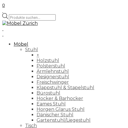
0
Products
search
Möbel
Stuhl
+
Holzstuhl
Polsterstuhl
Armlehnstuhl
Designerstuhl
Freischwinger
Klappstuhl & Stapelstuhl
Bürostuhl
Hocker & Barhocker
Eames Stuhl
Horgen Glarus Stuhl
Dänischer Stuhl
Gartenstuhl/Liegestuhl
Tisch