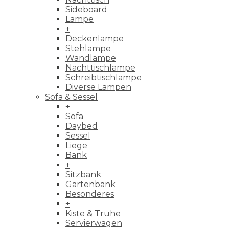
Sideboard
Lampe
+
Deckenlampe
Stehlampe
Wandlampe
Nachttischlampe
Schreibtischlampe
Diverse Lampen
Sofa & Sessel
+
Sofa
Daybed
Sessel
Liege
Bank
+
Sitzbank
Gartenbank
Besonderes
+
Kiste & Truhe
Servierwagen