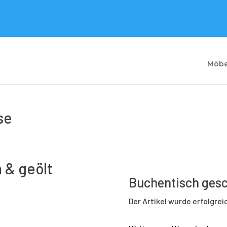
Möbe
geölt
se
 & geölt
Buchentisch gesch
Der Artikel wurde erfolgre