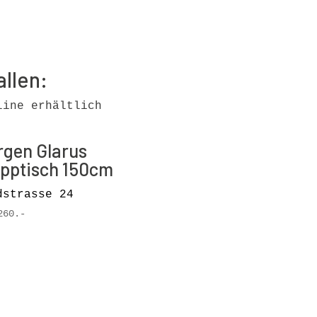
allen:
line erhältlich
rgen Glarus
apptisch 150cm
dstrasse 24
260.-