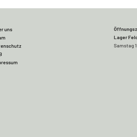
Öffnungsz
er uns
Lager Fel
am
Samstag 11
tenschutz
B
pressum