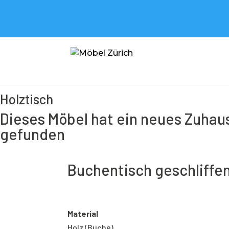
Möbel
<
Möbel
<
Tisch
<
Holztisch
<
Buchentisch geschliffen & 
Holztisch
Dieses Möbel hat ein neues Zuhau
gefunden
Buchentisch geschliffen
Material
Holz (Buche)