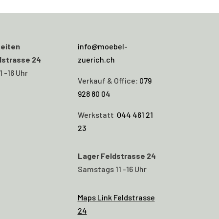
eiten
info@moebel-
dstrasse 24
zuerich.ch
 -16 Uhr
Verkauf & Office:
079
928 80 04
Werkstatt
044 461 21
23
Lager Feldstrasse 24
Samstags 11 -16 Uhr
Maps Link Feldstrasse
24