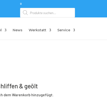
0
Products
search
l
News
Werkstatt
Service
liffen & geölt
ich dem Warenkorb hinzugefügt.