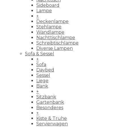
Sideboard
Lampe
+
Deckenlampe
Stehlampe
Wandlampe
Nachttischlampe
Schreibtischlampe
Diverse Lampen
Sofa & Sessel
+
Sofa
Daybed
Sessel
Liege
Bank
+
Sitzbank
Gartenbank
Besonderes
+
Kiste & Truhe
Servierwagen