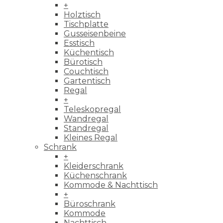
+
Holztisch
Tischplatte
Gusseisenbeine
Esstisch
Küchentisch
Bürotisch
Couchtisch
Gartentisch
Regal
+
Teleskopregal
Wandregal
Standregal
Kleines Regal
Schrank
+
Kleiderschrank
Küchenschrank
Kommode & Nachttisch
+
Büroschrank
Kommode
Nachttisch