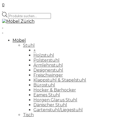
0
Products
search
Möbel
Stuhl
+
Holzstuhl
Polsterstuhl
Armlehnstuhl
Designerstuhl
Freischwinger
Klappstuhl & Stapelstuhl
Bürostuhl
Hocker & Barhocker
Eames Stuhl
Horgen Glarus Stuhl
Dänischer Stuhl
Gartenstuhl/Liegestuhl
Tisch