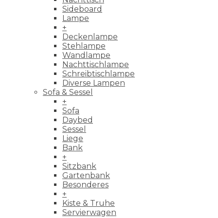
Sideboard
Lampe
+
Deckenlampe
Stehlampe
Wandlampe
Nachttischlampe
Schreibtischlampe
Diverse Lampen
Sofa & Sessel
+
Sofa
Daybed
Sessel
Liege
Bank
+
Sitzbank
Gartenbank
Besonderes
+
Kiste & Truhe
Servierwagen