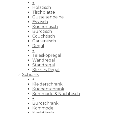
+
Holztisch
Tischplatte
Gusseisenbeine
Esstisch
Küchentisch
Bürotisch
Couchtisch
Gartentisch
Regal
+
Teleskopregal
Wandregal
Standregal
Kleines Regal
Schrank
+
Kleiderschrank
Küchenschrank
Kommode & Nachttisch
+
Büroschrank
Kommode
Nachttisch