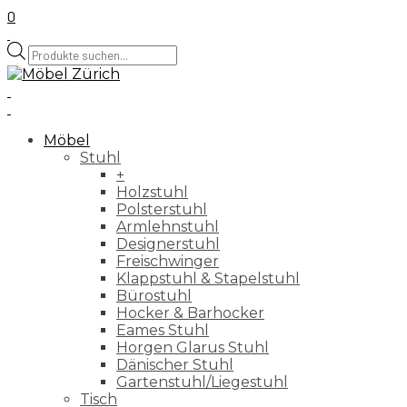
0
Products
search
Möbel
Stuhl
+
Holzstuhl
Polsterstuhl
Armlehnstuhl
Designerstuhl
Freischwinger
Klappstuhl & Stapelstuhl
Bürostuhl
Hocker & Barhocker
Eames Stuhl
Horgen Glarus Stuhl
Dänischer Stuhl
Gartenstuhl/Liegestuhl
Tisch