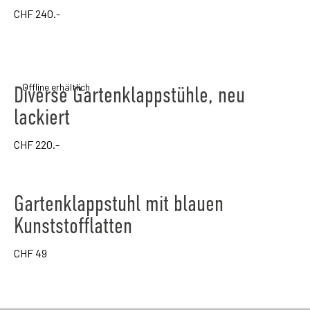
CHF
240.-
Offline erhältlich
Diverse Gartenklappstühle, neu
lackiert
CHF
220.-
Gartenklappstuhl mit blauen
Kunststofflatten
CHF
49