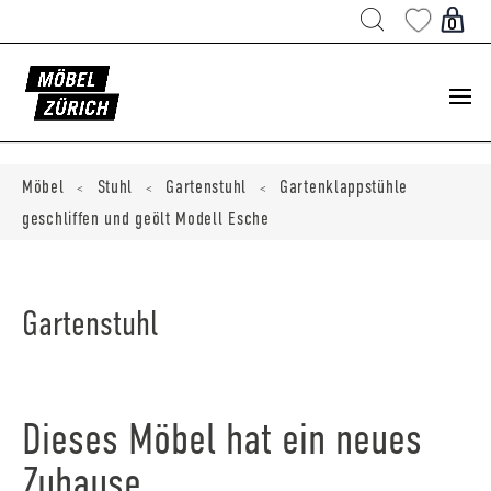
Products
search
0
ducts
ch
Möbel
Stuhl
Gartenstuhl
Gartenklappstühle
<
<
<
geschliffen und geölt Modell Esche
Gartenstuhl
Dieses Möbel hat ein neues
Zuhause