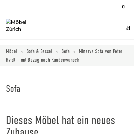
Products
search
0
ducts
ch
Möbel
Sofa & Sessel
Sofa
Minerva Sofa von Peter
<
<
<
Hvidt – mit Bezug nach Kundenwunsch
Sofa
Dieses Möbel hat ein neues
Zuhause