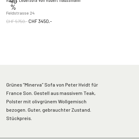
40
RH302 Ledersofa von Robert Haussmann
%
Feldstrasse 24
CHF 3450.-
CHF 5750.-
Grünes “Minerva” Sofa von Peter Hvidt für
France Son. Gestell aus massivem Teak,
Polster mit olivgrünem Wollgemisch
bezogen. Guter, gebrauchter Zustand.
Stückpreis.