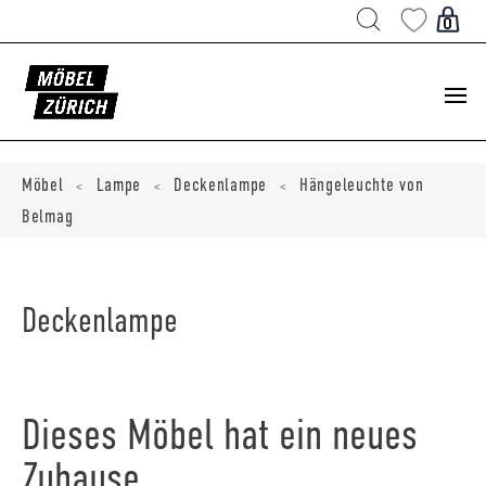
Products
search
0
ducts
ch
Möbel
Lampe
Deckenlampe
Hängeleuchte von
<
<
<
Belmag
Deckenlampe
Dieses Möbel hat ein neues
Zuhause