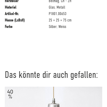
Hersteller
Belmag, CH - ZH
Material
Glas, Metall
Artikel-Nr.
P1801.00653
Masse (LxBxH)
25 × 25 × 75 cm
Farbe
Silber, Weiss
Das könnte dir auch gefallen:
40
%