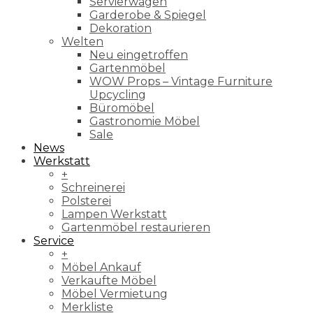
Servierwagen
Garderobe & Spiegel
Dekoration
Welten
Neu eingetroffen
Gartenmöbel
WOW Props – Vintage Furniture
Upcycling
Büromöbel
Gastronomie Möbel
Sale
News
Werkstatt
+
Schreinerei
Polsterei
Lampen Werkstatt
Gartenmöbel restaurieren
Service
+
Möbel Ankauf
Verkaufte Möbel
Möbel Vermietung
Merkliste