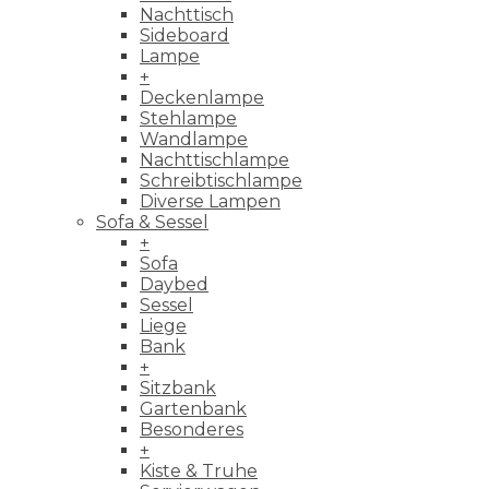
Nachttisch
Sideboard
Lampe
+
Deckenlampe
Stehlampe
Wandlampe
Nachttischlampe
Schreibtischlampe
Diverse Lampen
Sofa & Sessel
+
Sofa
Daybed
Sessel
Liege
Bank
+
Sitzbank
Gartenbank
Besonderes
+
Kiste & Truhe