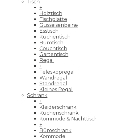
Tisch
+
Holztisch
Tischplatte
Gusseisenbeine
Esstisch
Küchentisch
Bürotisch
Couchtisch
Gartentisch
Regal
+
Teleskopregal
Wandregal
Standregal
Kleines Regal
Schrank
+
Kleiderschrank
Küchenschrank
Kommode & Nachttisch
+
Büroschrank
Kommode