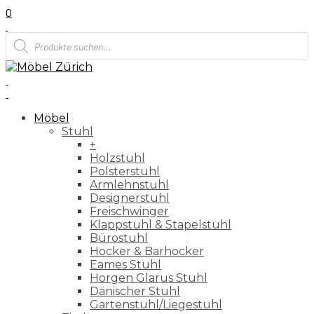
0
Products
search
Möbel
Stuhl
+
Holzstuhl
Polsterstuhl
Armlehnstuhl
Designerstuhl
Freischwinger
Klappstuhl & Stapelstuhl
Bürostuhl
Hocker & Barhocker
Eames Stuhl
Horgen Glarus Stuhl
Dänischer Stuhl
Gartenstuhl/Liegestuhl