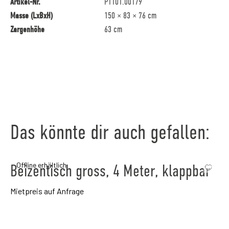
Artikel-Nr.
P1101.00179
Masse (LxBxH)
150 × 83 × 76 cm
Zargenhöhe
63 cm
Das könnte dir auch gefallen:
Offline erhältlich
Beizentisch gross, 4 Meter, klappbar
Mietpreis auf Anfrage