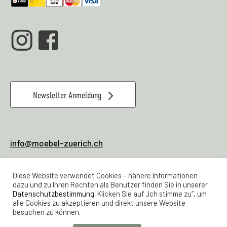
Newsletter Anmeldung
info@moebel-zuerich.ch
079 928 80 04
Verkauf & Office:
Diese Website verwendet Cookies – nähere Informationen
044 461 21 23
Werkstatt
dazu und zu Ihren Rechten als Benutzer finden Sie in unserer
Datenschutzbestimmung
. Klicken Sie auf „Ich stimme zu“, um
alle Cookies zu akzeptieren und direkt unsere Website
Lager Feldstrasse 24
besuchen zu können.
Samstags 11 -16 Uhr