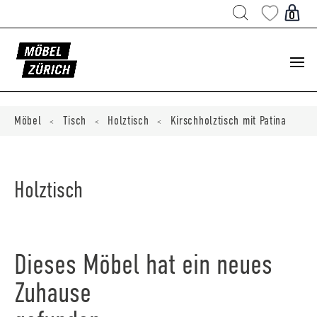
Products
search
0
ducts
ch
Möbel
Tisch
Holztisch
Kirschholztisch mit Patina
<
<
<
Holztisch
Dieses Möbel hat ein neues
Zuhause