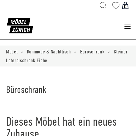
Products
search
0
ducts
ch
Möbel
Kommode & Nachttisch
Büroschrank
Kleiner
<
<
<
Lateralschrank Eiche
Büroschrank
Dieses Möbel hat ein neues
Zuhause