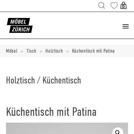
Products
search
0
ducts
ch
Möbel
Tisch
Holztisch
Küchentisch mit Patina
<
<
<
Holztisch / Küchentisch
Küchentisch mit Patina