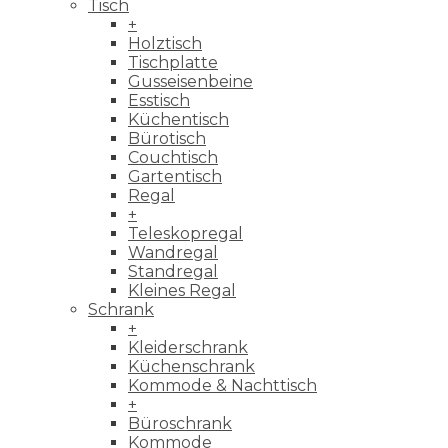
Tisch
+
Holztisch
Tischplatte
Gusseisenbeine
Esstisch
Küchentisch
Bürotisch
Couchtisch
Gartentisch
Regal
+
Teleskopregal
Wandregal
Standregal
Kleines Regal
Schrank
+
Kleiderschrank
Küchenschrank
Kommode & Nachttisch
+
Büroschrank
Kommode