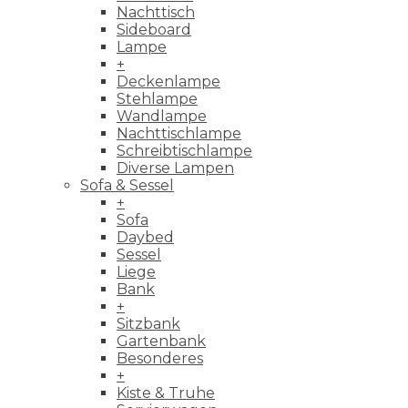
Nachttisch
Sideboard
Lampe
+
Deckenlampe
Stehlampe
Wandlampe
Nachttischlampe
Schreibtischlampe
Diverse Lampen
Sofa & Sessel
+
Sofa
Daybed
Sessel
Liege
Bank
+
Sitzbank
Gartenbank
Besonderes
+
Kiste & Truhe