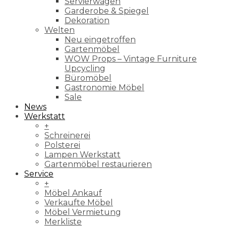
Servierwagen
Garderobe & Spiegel
Dekoration
Welten
Neu eingetroffen
Gartenmöbel
WOW Props – Vintage Furniture
Upcycling
Büromöbel
Gastronomie Möbel
Sale
News
Werkstatt
+
Schreinerei
Polsterei
Lampen Werkstatt
Gartenmöbel restaurieren
Service
+
Möbel Ankauf
Verkaufte Möbel
Möbel Vermietung
Merkliste