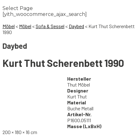
Select Page
[yith_woocommerce_ajax_search]
Möbel
<
Möbel
<
Sofa & Sessel
<
Daybed
<
Kurt Thut Scherenbett
1990
Daybed
Kurt Thut Scherenbett 1990
Hersteller
Thut Möbel
Designer
Kurt Thut
Material
Buche Metall
Artikel-Nr.
P1600.05111
Masse (LxBxH)
200 × 180 × 16 cm