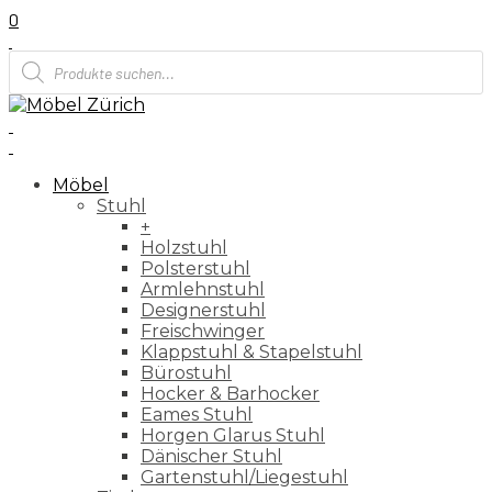
0
Products
search
Möbel
Stuhl
+
Holzstuhl
Polsterstuhl
Armlehnstuhl
Designerstuhl
Freischwinger
Klappstuhl & Stapelstuhl
Bürostuhl
Hocker & Barhocker
Eames Stuhl
Horgen Glarus Stuhl
Dänischer Stuhl
Gartenstuhl/Liegestuhl