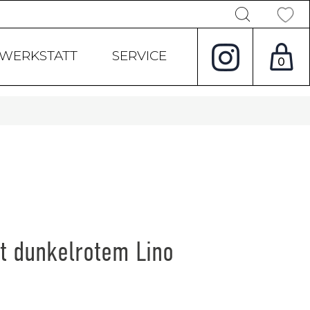
Products
search
WERKSTATT
SERVICE
0
t dunkelrotem Lino