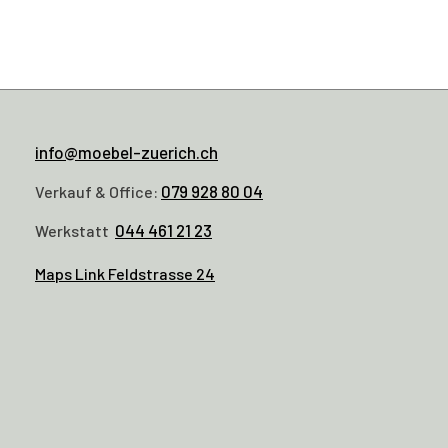
info@moebel-zuerich.ch
079 928 80 04
Verkauf & Office:
044 461 21 23
Werkstatt
Maps Link Feldstrasse 24