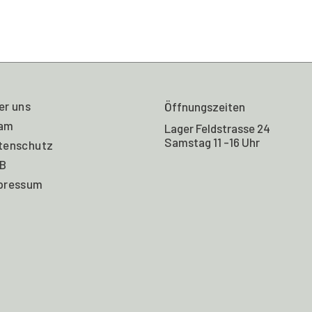
er uns
Öffnungszeiten
am
Lager Feldstrasse 24
Samstag 11 -16 Uhr
tenschutz
B
pressum